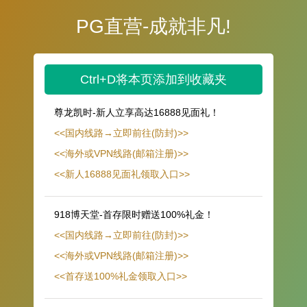
PG直营-成就非凡!
Ctrl+D将本页添加到收藏夹
尊龙凯时-新人立享高达16888见面礼！
<<国内线路→立即前往(防封)>>
<<海外或VPN线路(邮箱注册)>>
<<新人16888见面礼领取入口>>
918博天堂-首存限时赠送100%礼金！
<<国内线路→立即前往(防封)>>
<<海外或VPN线路(邮箱注册)>>
<<首存送100%礼金领取入口>>