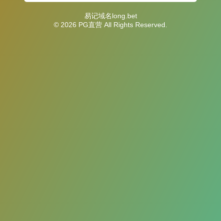
易记域名long.bet
© 2026 PG直营 All Rights Reserved.